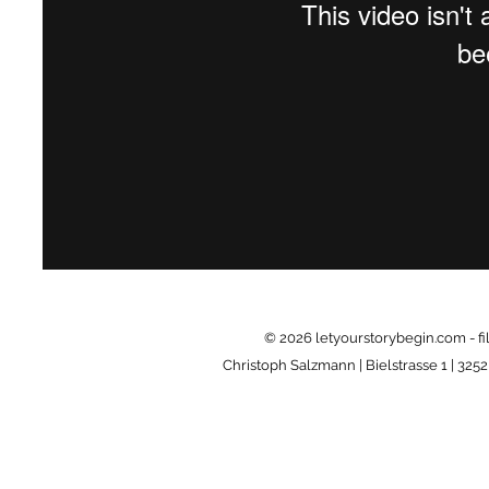
© 2026
letyourstorybegin.com - f
Christoph Salzmann | Bielstrasse 1 | 325